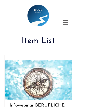
Item List
Infowebinar BERUFLICHE