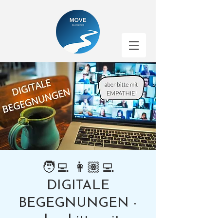
🧑‍💻 👩🏽‍💻
DIGITALE
BEGEGNUNGEN -