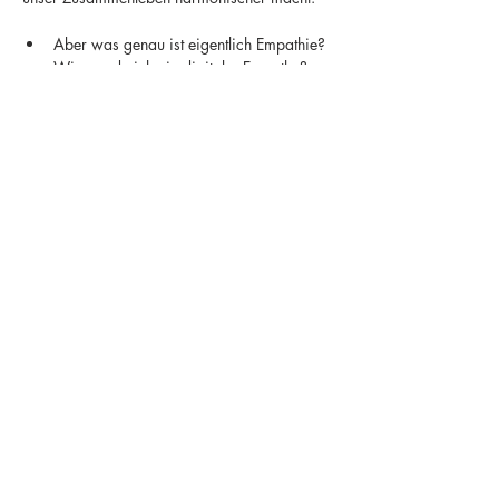
Aber was genau ist eigentlich Empathie?
Wie werde ich ein digitaler Empathe?
Wie kann ich digitale Empathie im Team 
fördern?
Dieser Workshop ist keine Theorie, sondern 
ein PRAXIS LABOR. Lass uns gemeinsam 
Wege finden, wie wir unsere digitalen 
Interaktionen menschlicher und empathischer 
gestalten können. Melde dich gleich jetzt an. 
👇
Share this event