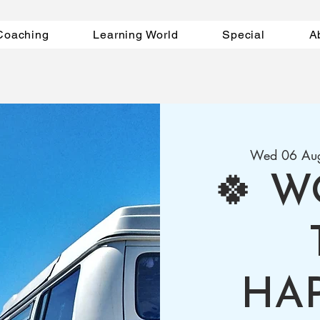
Coaching
Learning World
Special
A
Wed 06 Au
🍀 W
HA