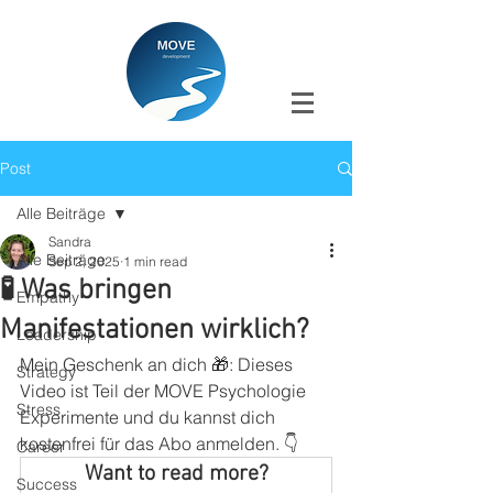
Post
Alle Beiträge
Sandra
Alle Beiträge
Sep 2, 2025
1 min read
🧪 Was bringen
Empathy
Manifestationen wirklich?
Leadership
Mein Geschenk an dich 🎁: Dieses 
Strategy
Video ist Teil der MOVE Psychologie 
Stress
Experimente und du kannst dich 
kostenfrei für das Abo anmelden. 👇
Career
Want to read more?
Success